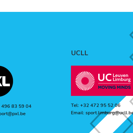
UCLL
Tel: +32 472 95 52 06
2 496 83 59 04
Email:
sport.limburg@ucll.b
port@pxl.be