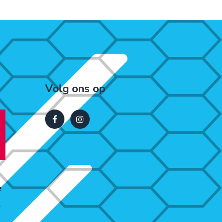
Volg ons op
e