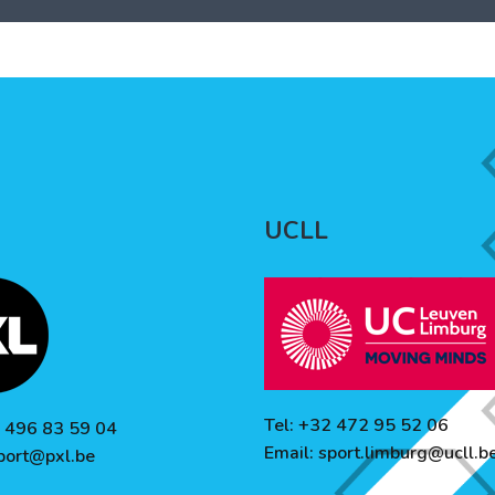
UCLL
Tel: +32 472 95 52 06
2 496 83 59 04
Email:
sport.limburg@ucll.b
port@pxl.be